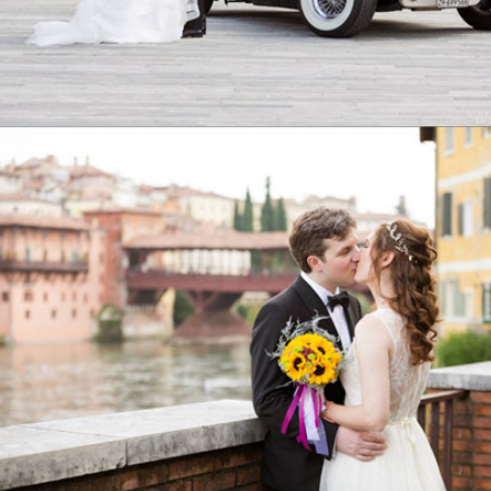
FROM TURKEY & USA
ZURICH, SWITZERLAND
MELISSA & SEAN, USA
BASSANO DEL GRAPPA, ITALY