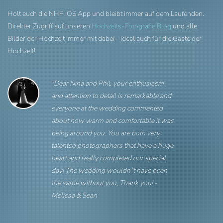
Holt euch die NHP iOS App und bleibt immer auf dem Laufenden.
Direkter Zugriff auf unseren
Hochzeits-Fotografie Blog
und alle
Bilder der Hochzeit immer mit dabei - ideal auch für die Gäste der
Hochzeit!
"Dear Nina and Phil, your enthusiasm
and attention to detail is remarkable and
everyone at the wedding commented
about how warm and comfortable it was
being around you. You are both very
talented photographers that have a huge
heart and really completed our special
day! The wedding wouldn`t have been
the same without you, Thank you! -
Melissa & Sean