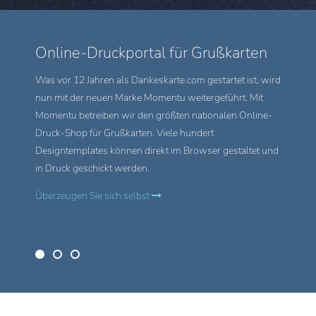
Online-Druckportal für Grußkarten
Foku
Was vor 12 Jahren als Dankeskarte.com gestartet ist, wird
Auf
Mom
nun mit der neuen Marke Momentu weitergeführt. Mit
Hochzei
Momentu betreiben wir den größten nationalen Online-
Menüka
Druck-Shop für Grußkarten. Viele hundert
bieten w
Designtemplates können direkt im Browser gestaltet und
Hochzei
in Druck geschickt werden.
Olivenh
Überzeugen Sie sich selbst
Zu den 