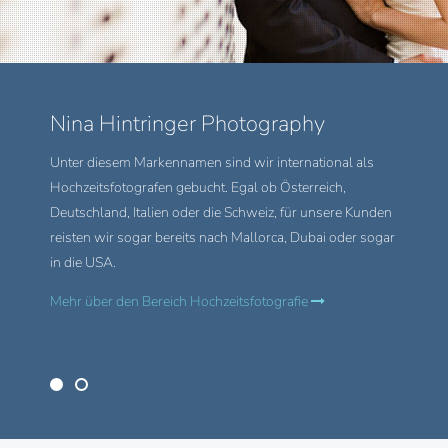
Nina Hintringer Photography
Prod
Unter diesem Markennamen sind wir international als
In dies
Hochzeitsfotografen gebucht. Egal ob Österreich,
Küchen, 
Deutschland, Italien oder die Schweiz, für unsere Kunden
Hotels i
reisten wir sogar bereits nach Mallorca, Dubai oder sogar
Werbesho
in die USA.
Mehr zu
Mehr über den Bereich Hochzeitsfotografie